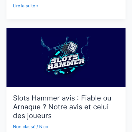
Comment
Lire la suite »
gagner
au
casino
?
Slots Hammer avis : Fiable ou
Arnaque ? Notre avis et celui
des joueurs
Non classé
/
Nico