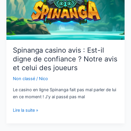
Notre
avis
et
celui
des
joueurs
Spinanga casino avis : Est-il
digne de confiance ? Notre avis
et celui des joueurs
Non classé
/
Nico
Le casino en ligne Spinanga fait pas mal parler de lui
en ce moment ! J’y ai passé pas mal
Spinanga
Lire la suite »
casino
avis
: